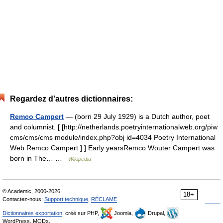
Regardez d'autres dictionnaires:
Remco Campert
— (born 29 July 1929) is a Dutch author, poet
and columnist. [ [http://netherlands.poetryinternationalweb.org/piw
cms/cms/cms module/index.php?obj id=4034 Poetry International
Web Remco Campert ] ] Early yearsRemco Wouter Campert was
born in The… …
Wikipedia
© Academic, 2000-2026
18+
Contactez-nous:
Support technique
,
RÉCLAME
Dictionnaires exportation
, créé sur PHP,
Joomla,
Drupal,
WordPress, MODx.