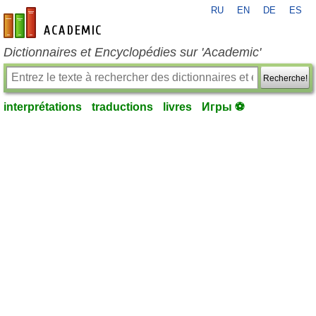
RU
EN
DE
ES
fr-academic.com
Dictionnaires et Encyclopédies sur 'Academic'
Recherche!
interprétations
traductions
livres
Игры ⚽