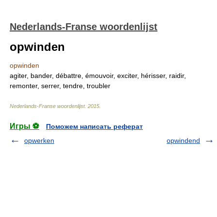
Nederlands-Franse woordenlijst
opwinden
opwinden
agiter, bander, débattre, émouvoir, exciter, hérisser, raidir,
remonter, serrer, tendre, troubler
Nederlands-Franse woordenlijst
.
2015
.
Игры ⚽
Поможем написать реферат
opwerken
opwindend